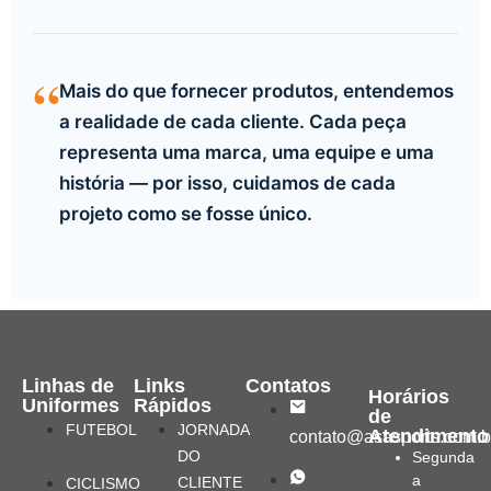
“
Mais do que fornecer produtos, entendemos
a realidade de cada cliente. Cada peça
representa uma marca, uma equipe e uma
história — por isso, cuidamos de cada
projeto como se fosse único.
Linhas de
Links
Contatos
Horários
Uniformes
Rápidos
de
FUTEBOL
JORNADA
Atendimento
contato@asasports.com.b
DO
Segunda
a
CLIENTE
CICLISMO