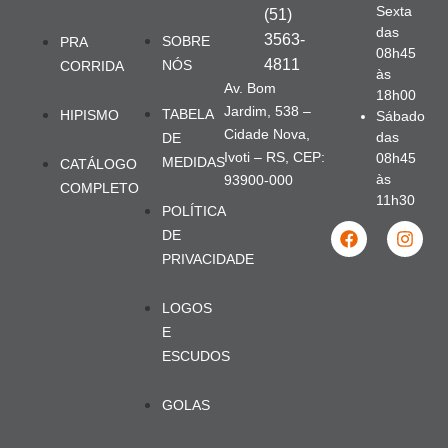
Sexta
(51)
das
3563-
SOBRE
PRA
08h45
4811
NÓS
CORRIDA
às
Av. Bom
18h00
Jardim, 538 –
TABELA
HIPISMO
Sábado
Cidade Nova,
das
DE
Ivoti – RS, CEP:
08h45
MEDIDAS
CATÁLOGO
às
93900-000
COMPLETO
11h30
POLÍTICA
DE
PRIVACIDADE
LOGOS
E
ESCUDOS
GOLAS