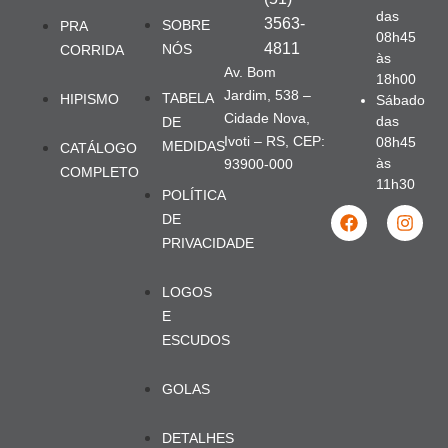
das
3563-
SOBRE
PRA
08h45
4811
NÓS
CORRIDA
às
Av. Bom
18h00
Jardim, 538 –
TABELA
HIPISMO
Sábado
Cidade Nova,
das
DE
Ivoti – RS, CEP:
08h45
MEDIDAS
CATÁLOGO
às
93900-000
COMPLETO
11h30
POLÍTICA
DE
PRIVACIDADE
LOGOS
E
ESCUDOS
GOLAS
DETALHES