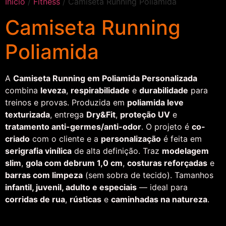
Início
/
Fitness
/ Camiseta Running Poliamida
Camiseta Running
Poliamida
A
Camiseta Running em Poliamida Personalizada
combina
leveza
,
respirabilidade
e
durabilidade
para
treinos e provas. Produzida em
poliamida leve
texturizada
, entrega
Dry&Fit
,
proteção UV
e
tratamento anti-germes/anti-odor
. O projeto é
co-
criado
com o cliente e a
personalização
é feita em
serigrafia vinílica
de alta definição. Traz
modelagem
slim
,
gola com debrum 1,0 cm
,
costuras reforçadas
e
barras com limpeza
(sem sobra de tecido). Tamanhos
infantil, juvenil, adulto e especiais
— ideal para
corridas de rua
,
rústicas
e
caminhadas na natureza
.