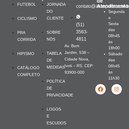
de
FUTEBOL
JORNADA
Atendimento
contato@asasports.com.b
DO
Segunda
a
CLIENTE
CICLISMO
Sexta
(51)
das
3563-
SOBRE
PRA
08h45
4811
NÓS
CORRIDA
às
Av. Bom
18h00
Jardim, 538 –
TABELA
HIPISMO
Sábado
Cidade Nova,
das
DE
Ivoti – RS, CEP:
08h45
MEDIDAS
CATÁLOGO
às
93900-000
COMPLETO
11h30
POLÍTICA
DE
PRIVACIDADE
LOGOS
E
ESCUDOS