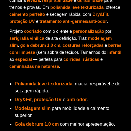
combina
leveza
,
respirabilidade
e
durabilidade
para
treinos e provas. Em
poliamida leve texturizada
, oferece
caimento perfeito
e secagem rápida, com
Dry&Fit
,
proteção UV
e
tratamento anti-germes/anti-odor
.
Projeto
cocriado
com o cliente e
personalização
por
serigrafia vinílica
de alta definição. Traz
modelagem
slim
,
gola debrum 1,0 cm
,
costuras reforçadas
e
barras
com limpeza
(sem sobra de tecido). Tamanhos do
infantil
ao
especial
— perfeita para
corridas
,
rústicas
e
caminhadas na natureza
.
Poliamida leve texturizada
: macia, respirável e de
secagem rápida.
Dry&Fit
,
proteção UV
e
anti-odor
.
Modelagem slim
para mobilidade e caimento
superior.
Gola debrum 1,0 cm
com melhor apresentação.