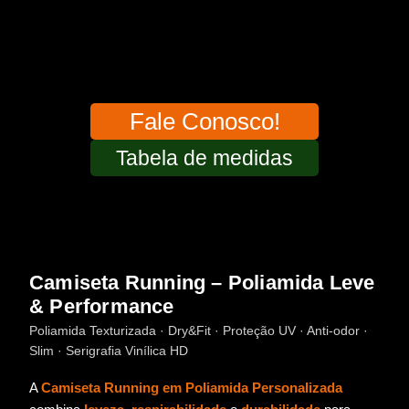
Garantia de Qualidade
Inovação, acabamento impecável e
alta
durabilidade
para o uso diário.
Fale Conosco!
Tabela de medidas
Camiseta Running – Poliamida Leve
& Performance
Poliamida Texturizada · Dry&Fit · Proteção UV · Anti-odor ·
Slim · Serigrafia Vinílica HD
A
Camiseta Running em Poliamida Personalizada