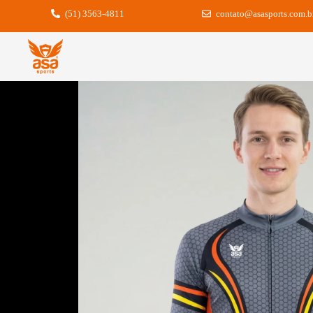
(51) 3563-4811
contato@asasports.com.b