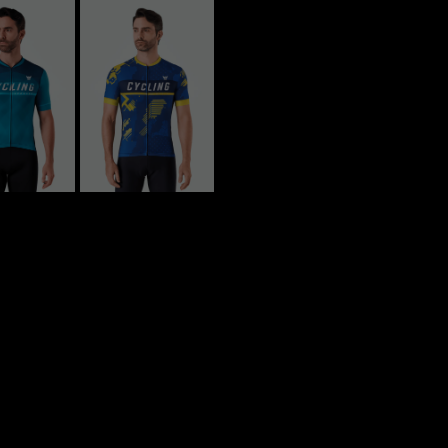
Padronize sua equipe com m
visual do seu negócio em c
Condições Exclus
Pedidos acima de
10
Atacado.
Design Sob Medi
Projeto de uniformi
Agilidade
Produção otimizada
do layout.
Garantia de Qual
Inovação, acabamen
diário.