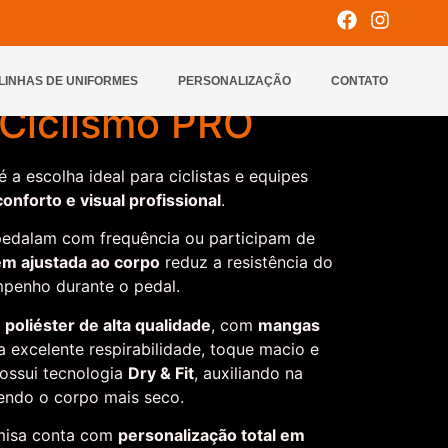
e Ciclismo PRO
LINHAS DE UNIFORMES
PERSONALIZAÇÃO
CONTATO
Ciclismo PRO
é a escolha ideal para ciclistas e equipes
onforto e visual profissional
.
 pedalam com frequência ou participam de
m ajustada ao corpo
reduz a resistência do
penho durante o pedal.
 poliéster de alta qualidade
, com
mangas
a excelente respirabilidade, toque macio e
possui tecnologia
Dry & Fit
, auxiliando na
endo o corpo mais seco.
misa conta com
personalização total em