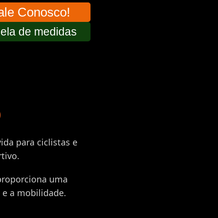
ale Conosco!
ela de medidas
O
da para ciclistas e
tivo.
 proporciona uma
e a mobilidade.