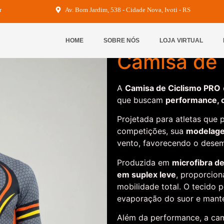
r
Av. Bom Jardim, 538 - Cidade Nova, Ivoti - RS
Início
/
Ciclismo
/ Camisa d
HOME
SOBRE NÓS
LOJA VIRTUAL
Camisa de 
A
Camisa de Ciclismo PRO
que buscam
performance, c
Projetada para atletas que
competições, sua
modelage
vento, favorecendo o desem
Produzida em
microfibra de
em suplex leve
, proporcion
mobilidade total. O tecido 
evaporação do suor e mant
Além da performance, a ca