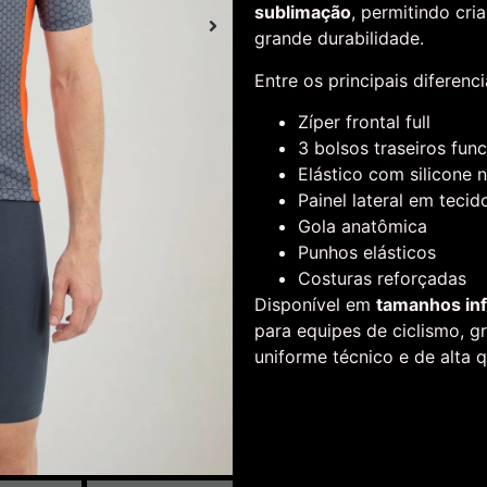
sublimação
, permitindo cri
grande durabilidade.
Entre os principais diferenci
Zíper frontal full
3 bolsos traseiros func
Elástico com silicone 
Painel lateral em tecid
Gola anatômica
Punhos elásticos
Costuras reforçadas
Disponível em
tamanhos infa
para equipes de ciclismo, 
uniforme técnico e de alta q
1996
Padrão
ASA