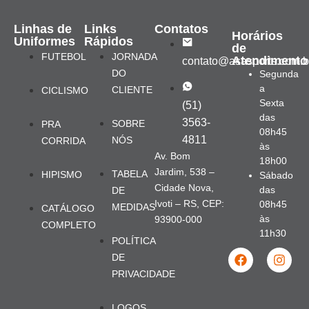
Linhas de
Links
Contatos
Horários
Uniformes
Rápidos
de
FUTEBOL
JORNADA
Atendimento
contato@asasports.com.b
DO
Segunda
a
CLIENTE
CICLISMO
Sexta
(51)
das
3563-
SOBRE
PRA
08h45
4811
NÓS
CORRIDA
às
Av. Bom
18h00
Jardim, 538 –
TABELA
HIPISMO
Sábado
Cidade Nova,
das
DE
Ivoti – RS, CEP:
08h45
MEDIDAS
CATÁLOGO
às
93900-000
COMPLETO
11h30
POLÍTICA
DE
PRIVACIDADE
LOGOS