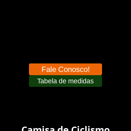
Agilidade
Produção otimizada para uma
entrega rápida
após a aprovação do layout.
Garantia de Qualidade
Inovação, acabamento impecável e
alta
durabilidade
para o uso diário.
Fale Conosco!
Tabela de medidas
Camisa de Ciclismo