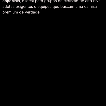
especiais
, é ideal para grupos de ciclismo de alto nível,
atletas exigentes e equipes que buscam uma camisa
premium de verdade.
1996
Padrão
ASA
Padronize sua equipe com máxima qualidade e
fortaleça a identidade visual do seu negócio em cada
detalhe.
Condições Exclusivas
Pedidos acima de
100 peças
acessam nossa
Tabela Especial de Atacado.
Design Sob Medida
Projeto de uniformização
100% exclusivo
com
a sua participação.