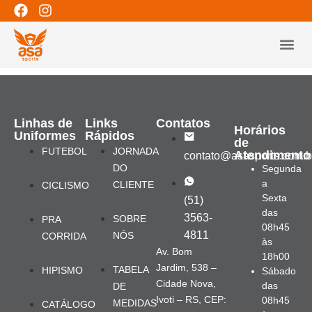
Uniformes para todos os
esportes!
LINHAS 
Linhas de
Links
Contatos
Horários
Uniformes
Rápidos
de
FUTEBOL
JORNADA
Atendimento
contato@asasports.com.b
DO
Segunda
a
CLIENTE
CICLISMO
Sexta
(51)
das
3563-
SOBRE
PRA
08h45
4811
NÓS
CORRIDA
às
Av. Bom
18h00
Jardim, 538 –
TABELA
HIPISMO
Sábado
Cidade Nova,
das
DE
Ivoti – RS, CEP:
08h45
MEDIDAS
CATÁLOGO