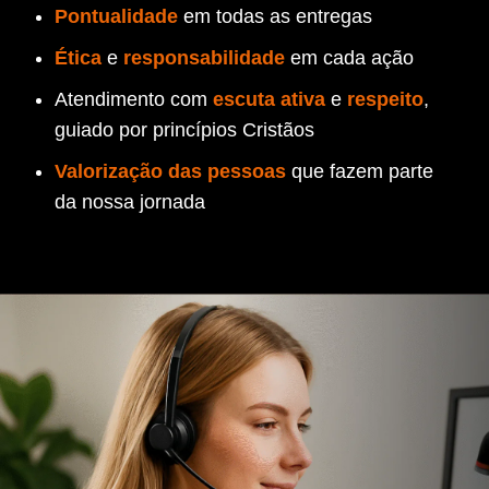
Pontualidade
em todas as entregas
Ética
e
responsabilidade
em cada ação
Atendimento com
escuta ativa
e
respeito
,
guiado por princípios Cristãos
Valorização das pessoas
que fazem parte
da nossa jornada