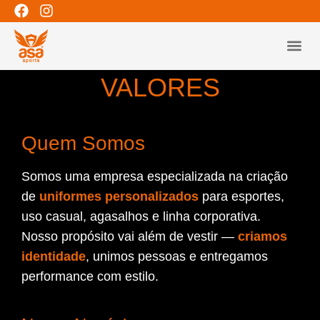
MISSÃO, VISÃO,
LINHAS 
VALORES
Quem Somos
Somos uma empresa especializada na criação
de
uniformes personalizados
para esportes,
uso casual, agasalhos e linha corporativa.
Nosso propósito vai além de vestir —
criamos
identidade
, unimos pessoas e entregamos
performance com estilo.