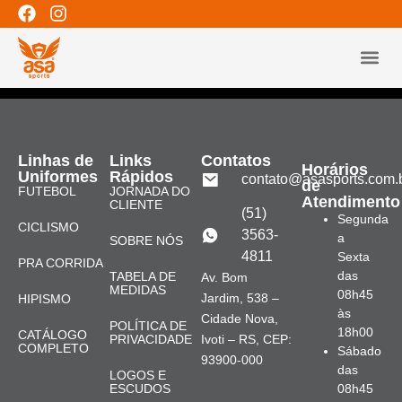
EverCompare
[evercompare_table]
LINHAS 
Linhas de
Links
Contatos
Horários
Uniformes
Rápidos
contato@asasports.com.
de
FUTEBOL
JORNADA DO
Atendimento
CLIENTE
(51)
Segunda
CICLISMO
3563-
a
SOBRE NÓS
4811
Sexta
PRA CORRIDA
das
TABELA DE
Av. Bom
MEDIDAS
08h45
Jardim, 538 –
HIPISMO
às
Cidade Nova,
POLÍTICA DE
18h00
CATÁLOGO
PRIVACIDADE
Ivoti – RS, CEP:
COMPLETO
Sábado
93900-000
das
LOGOS E
ESCUDOS
08h45